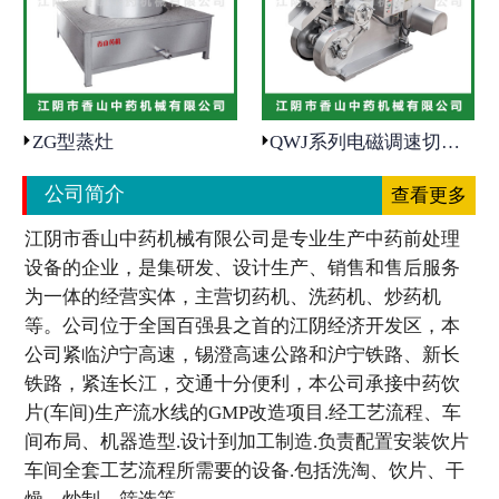
- 废气处理设备
新闻动态
ZG型蒸灶
QWJ系列电磁调速切片段
- 公司新闻
公司简介
查看更多
- 行业动态
江阴市香山中药机械有限公司是专业生产中药前处理
设备的企业，是集研发、设计生产、销售和售后服务
客户服务
为一体的经营实体，主营切药机、洗药机、炒药机
等。公司位于全国百强县之首的江阴经济开发区，本
- 定制开发
公司紧临沪宁高速，锡澄高速公路和沪宁铁路、新长
铁路，紧连长江，交通十分便利，本公司承接中药饮
- 售后服务
片(车间)生产流水线的GMP改造项目.经工艺流程、车
间布局、机器造型.设计到加工制造.负责配置安装饮片
联系方式
车间全套工艺流程所需要的设备.包括洗淘、饮片、干