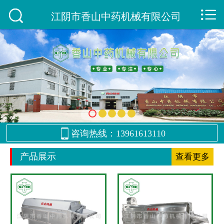



网站首页

江阴市香山中药机械有限公司
公司概况
- 公司简介
- 企业文化
- 企业风貌

咨询热线：13961613110
- 荣誉资质
产品展示
查看更多
产品展示
- 切药机
- 洗药机