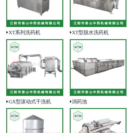
- 润药机
- 炒药机
XT系列洗药机
XT型脱水洗药机
- 筛药机
- 轧扁机
- 煅药炉
- 磨刀机
GX型滚动式干洗机
润药池
- 输送机
- 粗碎机
- 干燥机